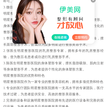
即可。
3.微信预约通过微信公众号或小程序进行预约，方便快捷。
明星整形医院的科室和医生介绍
明星整形医院拥有多个整形美容科室，包括面部整形、乳房整形、
身体塑形等，每个科室都有专业的医生团队，为患者提供个性化的
整形美容方案。以下是明星整形医院的部分医生介绍
1.李医生明星整形医院的整形医生，拥有多年的整形美容经验，擅
长面部整形手术，曾成功为众多明星进行整形美容手术。
2.张医生明星整形医院的乳房整形专家，拥有多年的乳房整形经
验，曾为数百名患者成功进行乳房整形手术。
3.陈医生明星整形医院的身体塑形专家，擅长脂肪吸除、肌肉注射
等身体塑形手术，为患者提供个性化的身体塑形方案。
明星整形医院的优势和特色
明星整形医院作为一家专业的整形美容机构，拥有多项优势和特色
1.专业的医疗团队明星整形医院拥有一支高水平的专家团队，医疗
技术过硬，为患者提供安全、高效的整形美容服务。
2.完善的设备和设施明星整形医院拥有先进的医疗设备和完善的医
疗设施，为患者提供高品质的整形美容服务。