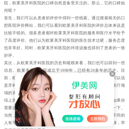
院，欧莱美牙科医院的口碑自然是备受关注的。那么，它的口碑如
何呢？
首先，我们可以从患者的评价中得到一些线索。通过搜索相关的口
腔医院评价网站，我们可以看到欧莱美牙科医院的评价总体来说是
比较不错的。很多患者都对欧莱美牙科医院的服务和医疗水平给予
了高度评价。他们认为欧莱美牙科医院的医生技术过硬，服务态度
也非常好。同时，欧莱美牙科医院的环境设施也得到了患者的一致
好评。
其次，从欧莱美牙科医院的历史和规模来看，我们也可以得到一些
信息。欧莱美牙科医院成立于1998年，已经有20多年的历史。目
前，欧莱美牙科医院在全国范围内已经拥有了近百家分院，可以说
是牙科医院中的佼佼者。这也证明了欧莱美牙科医院在口腔医疗领
域的实力和口碑。
综上所述，欧莱美牙科医院的口碑是比较好的，值得信赖。如果你
需要进行口腔医疗服务，可以考虑到欧莱美牙科医院来体验一下。
当然，选择牙科医院还需要根据自身的情况和需求来决定，不同的
人有不同的选择。希望大家能够根据自身情况做出理性的选择，早