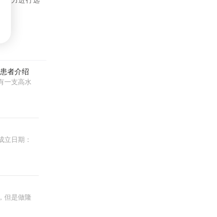
院实力进行选
的患者介绍
有一支高水
成立日期：
，但是做隆