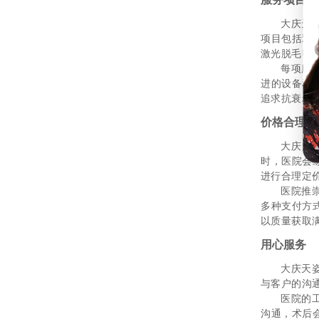
大庆天
项目包括双
激光脱毛等
每项服
进的设备和
追求抗衰老
价格合理
大庆天
时，医院会
进行合理定
医院推
多种支付方
以质量获取
用心服务
大庆天
与客户的沟
医院的
沟通，术后