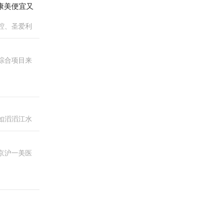
康美便宜又
腔、圣爱利
综合项目来
如滔滔江水
京沪一美医