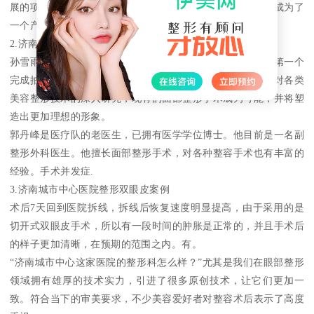
展的项目也较多。除了大家熟悉的局部整形外，面部整形也成为了
一个产业。在最好的之中处于领先地位。
2.济南城市中心医院整形专家推荐
孙雪雨是一名整形外科医生，从事整形外科工作30多年，是第一个
完成抽脂手术的医生，是在业界享有很高声誉的专家。通过对各类
美容整形技术的深入研究，现有的面部整形手术成为可能，并将塑
造出更加理想的形象。
郭丹峰是医疗队的老医生，已拥有医学学位博士。他目前是一名副
整形外科医生。他擅长面部整形手术，对各种整容手术也有丰富的
经验。手术并发症.
3.济南城市中心医院整形双眼皮案例
术后7天回到医院拆线，拆线后恢复速度明显提高，由于采用的是
切开式双眼皮手术，所以有一段时间的肿胀是正常的，并且手术后
的样子更加清晰，在预期的范围之内。有。
“济南城市中心这家医院的整形科怎么样？”尤其是我们在眼部整形
领域拥有雄厚的技术实力，引进了很多原创技术，让它们更加一
致。符合当下的审美要求，不少美容爱好者对整容术后表示了高度