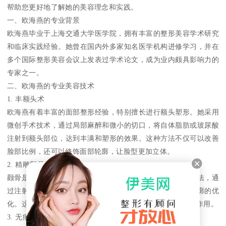
帮助您更好地了解她的美容理念和实践。
一、欧海燕的专业背景
欧海燕毕业于上海交通大学医学院，拥有丰富的整形美容学术研究
和临床实践经验。她曾在国内外多家知名医学机构进修学习，并在
多个国际整形美容会议上发表过学术论文，成为业内颇具影响力的
专家之一。
二、欧海燕的专业美容技术
1. 丰额头术
欧海燕有着丰富的面部整形经验，特别擅长进行额头塑形。她采用
微创手术技术，通过局部麻醉和微小的切口，将自体脂肪或玻尿酸
注射到额头部位，达到丰满和塑形的效果。这种方法不仅可以改善
脸部比例，还可以修饰面部轮廓，让脸型更加立体。
2. 精雕颧骨术
颧骨是面部轮廓的重要组成部分，欧海燕采用精雕细琢的手法，通
过注射自体脂肪或玻尿酸等填充物，实现颧骨的立体感和轮廓的优
化。这种方法不仅可以改善面部轮廓，还可以起到抗衰老的作用。
3. 无痕双眼皮术