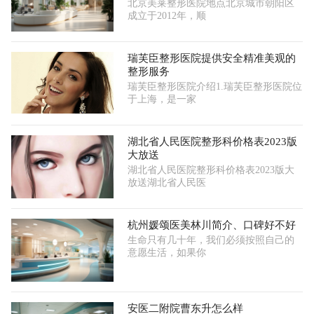
北京美莱整形医院地点北京城市朝阳区
成立于2012年，顺
瑞芙臣整形医院提供安全精准美观的
整形服务
瑞芙臣整形医院介绍1.瑞芙臣整形医院位
于上海，是一家
湖北省人民医院整形科价格表2023版
大放送
湖北省人民医院整形科价格表2023版大
放送湖北省人民医
杭州媛颂医美林川简介、口碑好不好
生命只有几十年，我们必须按照自己的
意愿生活，如果你
安医二附院曹东升怎么样