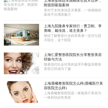
上海美姿医院李国栋医生技术点评，
附面部吸脂案例
美对于女性来说至关重要，一张精致的
面容不仅增添魅力
上海九院隆鼻专家排行：曹卫刚、李
青峰、戴传昌，谁主美鼻？
相信了解整形行业的求美者一定对九院
不陌生，这个医院
上海仁爱整形医院院长分享整形美容
经验与方法
随着现代社会对美的追求不断提高整形
美容已经成为了越
上海晨曦整形医院怎么样(晨曦医疗美
容医院怎么样)
上海晨曦整形医院是一家集医疗美容为
一体的综合性美容