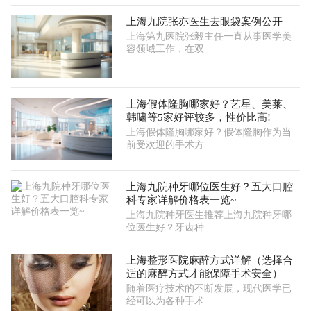
上海九院张亦医生去眼袋案例公开
上海第九医院张毅主任一直从事医学美
容领域工作，在双
上海假体隆胸哪家好？艺星、美莱、
韩啸等5家好评较多，性价比高!
上海假体隆胸哪家好？假体隆胸作为当
前受欢迎的手术方
上海九院种牙哪位医生好？五大口腔
科专家详解价格表一览~
上海九院种牙医生推荐上海九院种牙哪
位医生好？牙齿种
上海整形医院麻醉方式详解（选择合
适的麻醉方式才能保障手术安全）
随着医疗技术的不断发展，现代医学已
经可以为各种手术